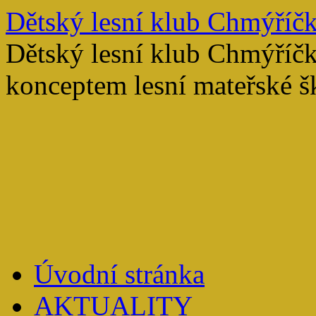
Přejít
Dětský lesní klub Chmýříč
k
obsahu
Dětský lesní klub Chmýříč
webu
konceptem lesní mateřské š
Úvodní stránka
AKTUALITY