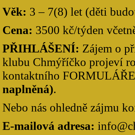
Věk:
3 – 7(8) let (děti bud
Cena:
3500 kč/týden
včetn
PŘIHLÁŠENÍ:
Zájem o př
klubu Chmýříčko projeví r
kontaktního FORMULÁŘ
naplněná)
.
Nebo nás ohledně zájmu kon
E-mailová adresa:
info@ch