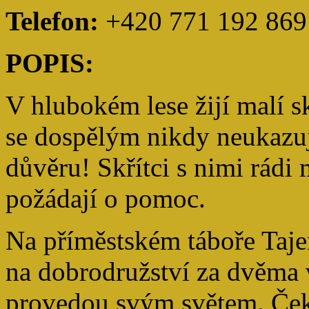
Telefon:
+420 771 192 869
POPIS:
V hlubokém lese žijí malí sk
se dospělým nikdy neukazují
důvěru! Skřítci s nimi rádi 
požádají o pomoc.
Na příměstském táboře Taje
na dobrodružství za dvěma v
provedou svým světem. Čekaj