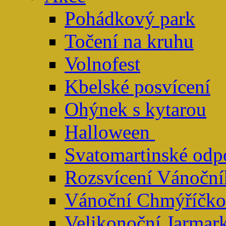
Pohádkový park
Točení na kruhu
Volnofest
Kbelské posvícení
Ohýnek s kytarou
Halloween
Svatomartinské odp
Rozsvícení Vánoční
Vánoční Chmýříčko
Velikonoční Jarmar