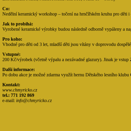
Co:
Nedělní keramický workshop – točení na hrnčířském kruhu pro děti i d
Jak to probíhá:
Vyrobené keramické výrobky budou následně odborně vypáleny a nagl
Pro koho:
Vhodné pro děti od 3 let, mladší děti jsou vítány v doprovodu dospěl
Vstupné:
200 Kč/výrobek (včetně výpalu a nezávadné glazury). Jinak je vs
Další informace:
Po dobu akce je možné zdarma využít hernu Dětského lesního klubu Ch
Kontakt:
www.chmyricko.cz
tel.: 771 192 869
e-mail:
info@chmyricko.cz