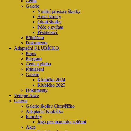
Ceník
Galerie
Vnitřní prostory školky
Areál školky
Okolí školky
Péče o zvířata
Pěstitelství
Přihlášení
Dokumenty
Adaptační KLUBÍČKO
Popis
Program
Cena a platba
Přihlášení
Galerie
Klubíčko 2024
Klubíčko 2025
Dokumenty
Veřejné Akce
Galerie
Galerie školky Chmýříčko
Adaptační Klubíčko
Kroužky
Jóga pro maminky s dětmi
Akce