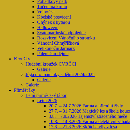
Pohádkový park
Točení na kruhu
Volnofest
Kbelské posvícení
Ohýnek s kytarou
Halloween
Svatomartinské odpoledne
Rozsvícení Vánočního stromku
Vánoční Chmýříčková
Velikonoční Jarmark
Pálení čarodějnic
Kroužky
Hudební kroužek CVRČCI
Galerie
Jóga pro maminky s dětmi 2024/2025
Galerie
Galerie
Příměšťáky
Letní příměstský tábor
Letní 2026
20.7. – 24.7.2026 Farma a přírodní živly
27.7. – 31.7.2026 Magický les a škola kouz
3.8. – 7.8.2026 Tajemství ztraceného meče
10.8. – 14.8.2026 Farma a detektivní záhad
17.8. – 21.8.2026 Skřítci a víly z lesa