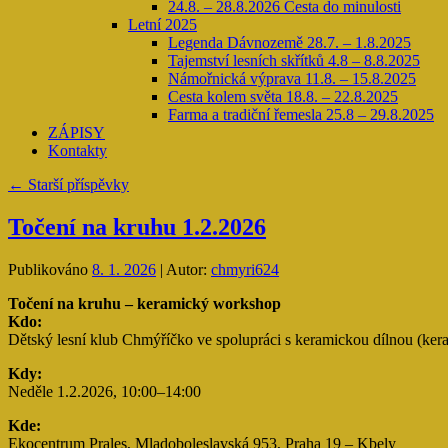
24.8. – 28.8.2026 Cesta do minulosti
Letní 2025
Legenda Dávnozemě 28.7. – 1.8.2025
Tajemství lesních skřítků 4.8 – 8.8.2025
Námořnická výprava 11.8. – 15.8.2025
Cesta kolem světa 18.8. – 22.8.2025
Farma a tradiční řemesla 25.8 – 29.8.2025
ZÁPISY
Kontakty
←
Starší příspěvky
Točení na kruhu 1.2.2026
Publikováno
8. 1. 2026
|
Autor:
chmyri624
Točení na kruhu – keramický workshop
Kdo:
Dětský lesní klub Chmýříčko ve spolupráci s keramickou dílnou (ker
Kdy:
Neděle 1.2.2026, 10:00–14:00
Kde:
Ekocentrum Prales, Mladoboleslavská 953, Praha 19 – Kbely