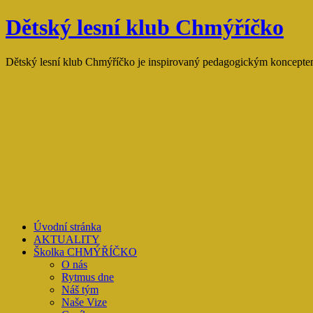
Přejít
Dětský lesní klub Chmýříčko
k
obsahu
webu
Dětský lesní klub Chmýříčko je inspirovaný pedagogickým konceptem
Úvodní stránka
AKTUALITY
Školka CHMÝŘÍČKO
O nás
Rytmus dne
Náš tým
Naše Vize