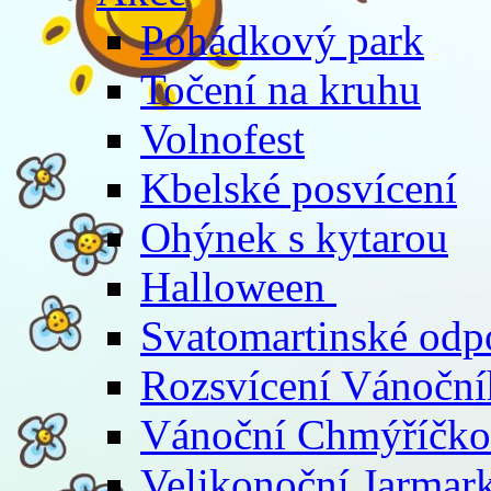
Pohádkový park
Točení na kruhu
Volnofest
Kbelské posvícení
Ohýnek s kytarou
Halloween
Svatomartinské odp
Rozsvícení Vánoční
Vánoční Chmýříčko
Velikonoční Jarmar