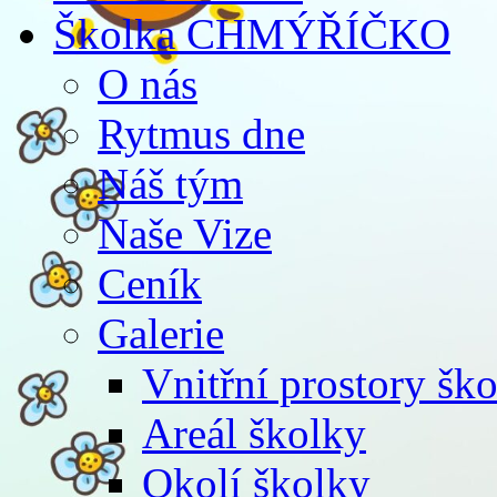
Školka CHMÝŘÍČKO
O nás
Rytmus dne
Náš tým
Naše Vize
Ceník
Galerie
Vnitřní prostory šk
Areál školky
Okolí školky