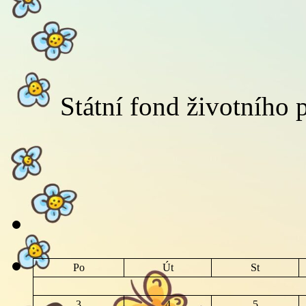
Státní fond životního 
Po
Út
St
3
4
5