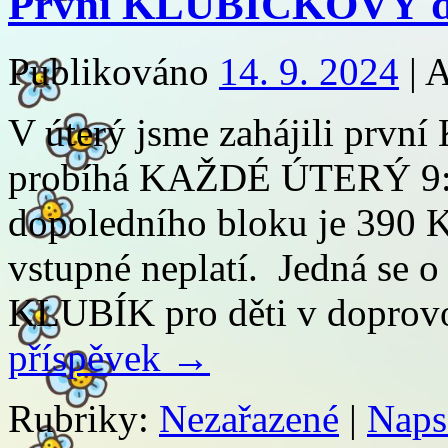
První KLUBÍČKOVÝ d
Publikováno
14. 9. 2024
|
A
V úterý jsme zahájili pr
probíhá KAŽDÉ ÚTERÝ 9:3
dopoledního bloku je 390 Kč
vstupné neplatí. Jedná s
KLUBÍK pro děti v doprov
příspěvek
→
Rubriky:
Nezařazené
|
Naps