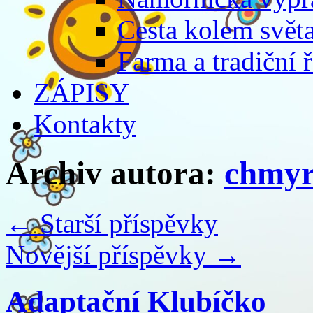
Cesta kolem světa
Farma a tradiční 
ZÁPISY
Kontakty
Archiv autora:
chmyr
←
Starší příspěvky
Novější příspěvky
→
Adaptační Klubíčko