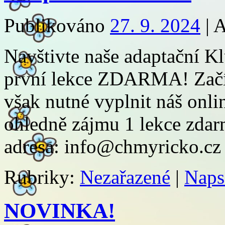
Publikováno
27. 9. 2024
|
A
Navštivte naše adaptační K
první lekce ZDARMA! Začíná
však nutné vyplnit náš onl
ohledně zájmu 1 lekce zdar
adresa: info@chmyricko.cz
Rubriky:
Nezařazené
|
Naps
NOVINKA!