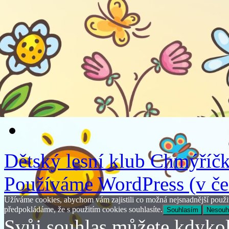
Dětský lesní klub Chmýříč
Používáme WordPress (v češ
Užíváme cookies, abychom vám zajistili co možná nejsnadnější použit
předpokládáme, že s použitím cookies souhlasíte.
Souhlasím
Nesouh
Svůj souhlas můžete kdykol