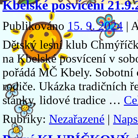
Kbelské posvícení 21.9
Publikováno
15. 9. 2024
|
A
Dětský lesní klub Chmýříčk
na Kbelské posvícení v sobo
pořádá MČ Kbely. Sobotní o
rodiče. Ukázka tradičních ř
stánky, lidové tradice …
Ce
Rubriky:
Nezařazené
|
Naps