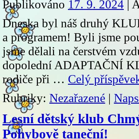
Publikováno
17. 9. 2024
|
A
Dneska byl náš druhý KL
a programem! Byli jsme pouz
jsme dělali na čerstvém vzd
dopolední ADAPTAČNÍ KLU
rodiče při …
Celý příspěv
Rubriky:
Nezařazené
|
Naps
Lesní dětský klub Chmý
Pohybově taneční!