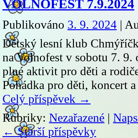
VOLNOFEST 7.9.2024
Publikováno
3. 9. 2024
|
Au
Dětský lesní klub Chmýříčk
na Volnofest v sobotu 7. 9
plné aktivit pro děti a rodi
Pohádka pro děti, koncert a
Celý příspěvek
→
Rubriky:
Nezařazené
|
Naps
←
Starší příspěvky