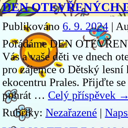
DEN OTEVŘENÝCH 
Publikováno
6. 9. 2024
|
Au
Pořádáme DEN OTEVŘENÝ
Vás a vaše děti ve dnech ot
pro zájemce o Dětský lesní
ekocentru Prales. Přijďte s
pohrát …
Celý příspěvek
Rubriky:
Nezařazené
|
Naps