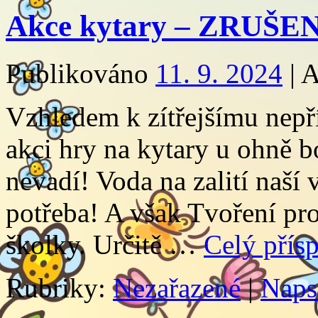
Akce kytary – ZRUŠE
Publikováno
11. 9. 2024
|
A
Vzhledem k zítřejšímu nepř
akci hry na kytary u ohně b
nevadí! Voda na zalití naší
potřeba! A však Tvoření pr
školky. Určitě …
Celý přís
Rubriky:
Nezařazené
|
Naps