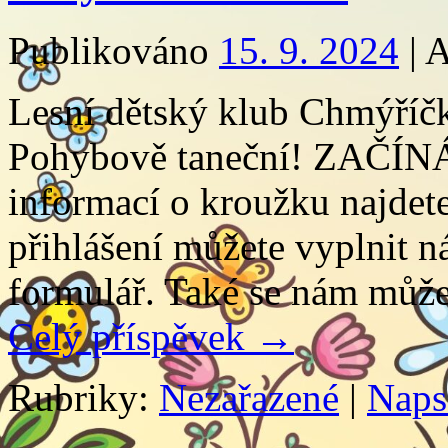
Publikováno
15. 9. 2024
|
A
Lesní dětský klub Chmýříčk
Pohybově taneční! ZAČÍN
informací o kroužku najdet
přihlášení můžete vyplnit n
formulář. Také se nám může
Celý příspěvek
→
Rubriky:
Nezařazené
|
Naps