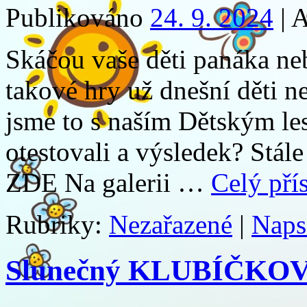
Publikováno
24. 9. 2024
|
A
Skáčou vaše děti panáka ne
takové hry už dnešní děti 
jsme to s naším Dětským l
otestovali a výsledek? Stál
ZDE Na galerii …
Celý př
Rubriky:
Nezařazené
|
Naps
Slunečný KLUBÍČKOV