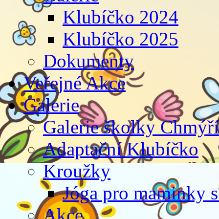
Klubíčko 2024
Klubíčko 2025
Dokumenty
Veřejné Akce
Galerie
Galerie školky Chmýř
Adaptační Klubíčko
Kroužky
Jóga pro maminky s
Akce