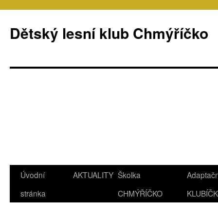
Přejít
k
Dětský lesní klub Chmýříčko
obsahu
webu
Úvodní
AKTUALITY
Školka
Adaptačn
stránka
CHMÝŘÍČKO
KLUBÍČ