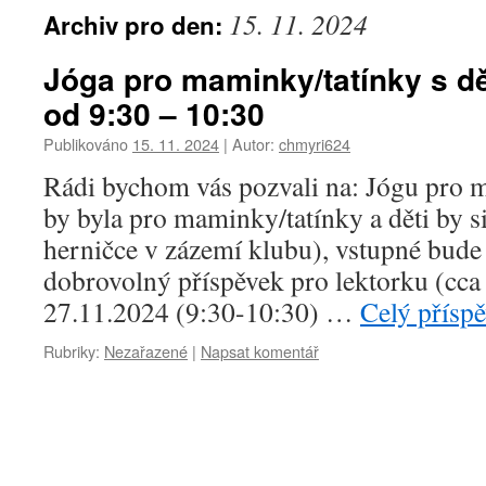
15. 11. 2024
Archiv pro den:
Jóga pro maminky/tatínky s d
od 9:30 – 10:30
Publikováno
15. 11. 2024
|
Autor:
chmyri624
Rádi bychom vás pozvali na: Jógu pro 
by byla pro maminky/tatínky a děti by si
herničce v zázemí klubu), vstupné bud
dobrovolný příspěvek pro lektorku (cca
27.11.2024 (9:30-10:30) …
Celý přísp
Rubriky:
Nezařazené
|
Napsat komentář