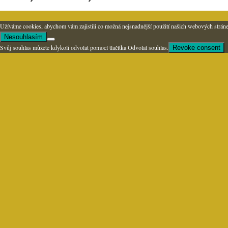
Užíváme cookies, abychom vám zajistili co možná nejsnadnější použití našich webových stránek
Nesouhlasím
Svůj souhlas můžete kdykoli odvolat pomocí tlačítka Odvolat souhlas.
Revoke consent