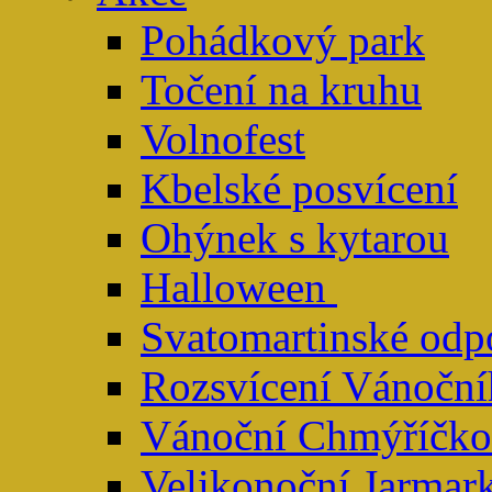
Pohádkový park
Točení na kruhu
Volnofest
Kbelské posvícení
Ohýnek s kytarou
Halloween
Svatomartinské odp
Rozsvícení Vánoční
Vánoční Chmýříčko
Velikonoční Jarmar