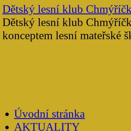
Přejít
Dětský lesní klub Chmýříč
k
obsahu
Dětský lesní klub Chmýříč
webu
konceptem lesní mateřské š
Úvodní stránka
AKTUALITY