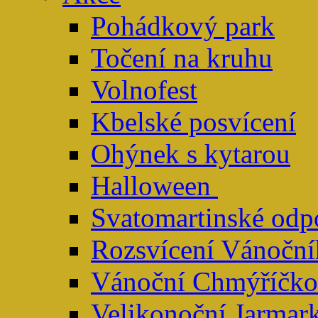
Pohádkový park
Točení na kruhu
Volnofest
Kbelské posvícení
Ohýnek s kytarou
Halloween
Svatomartinské odp
Rozsvícení Vánoční
Vánoční Chmýříčko
Velikonoční Jarmar