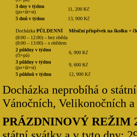
3 dny v týdnu
11, 200 Kč
(po+út+st)
5 dnů v týdnu
13, 900 Kč
Docházka
PŮLDENNÍ
Měsíční příspěvek na školku + č
(8:00 – 12:00) – bez oběda
(8:00 – 13:00) – s obědem
2 půldny v týdnu
6, 900 Kč
(čt+pá)
3 půldny v týdnu
9, 600 Kč
(po+út+st)
5 půldnů v týdnu
12, 900 Kč
Docházka neprobíhá o státní
Vánočních, Velikonočních a 
PRÁZDNINOVÝ REŽIM 20
státní svátky a v tyto dny: 