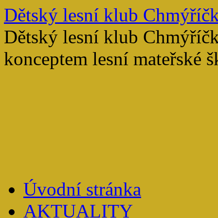
Přejít
Dětský lesní klub Chmýříč
k
obsahu
Dětský lesní klub Chmýříč
webu
konceptem lesní mateřské š
Úvodní stránka
AKTUALITY